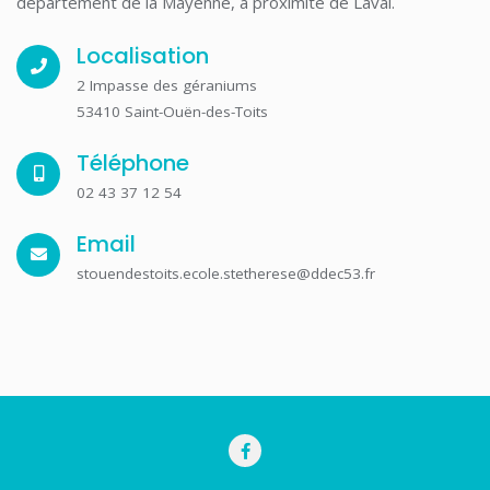
département de la Mayenne, à proximité de Laval.
Localisation
2 Impasse des géraniums
53410 Saint-Ouën-des-Toits
Téléphone
02 43 37 12 54
Email
stouendestoits.ecole.stetherese@ddec53.fr