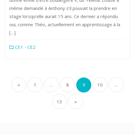
même demandé à Anthony s’il pouvait la prendre en
stage lorsqu’elle aurait 15 ans. Ce dernier a répondu
oui, comme Théo, actuellement en apprentissage à la
[…]
CE1 - CE2
Pagination
«
1
…
8
9
10
…
des
13
»
publications