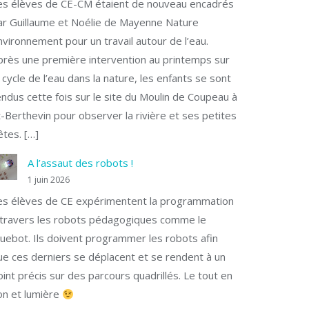
es élèves de CE-CM étaient de nouveau encadrés
ar Guillaume et Noélie de Mayenne Nature
nvironnement pour un travail autour de l’eau.
près une première intervention au printemps sur
e cycle de l’eau dans la nature, les enfants se sont
endus cette fois sur le site du Moulin de Coupeau à
t-Berthevin pour observer la rivière et ses petites
êtes. […]
A l’assaut des robots !
1 juin 2026
es élèves de CE expérimentent la programmation
 travers les robots pédagogiques comme le
luebot. Ils doivent programmer les robots afin
ue ces derniers se déplacent et se rendent à un
oint précis sur des parcours quadrillés. Le tout en
on et lumière