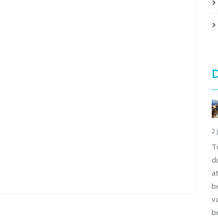
D
2 
T
d
a
b
v
b