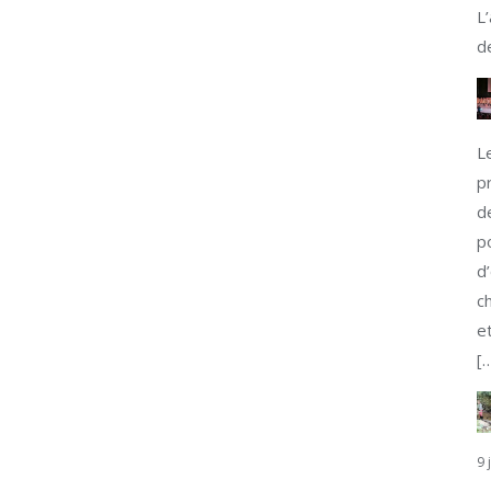
L
d
L
p
d
p
d
c
e
[
9 