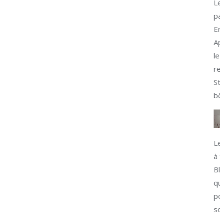
L
p
E
A
l
r
S
b
L
à
B
q
p
s