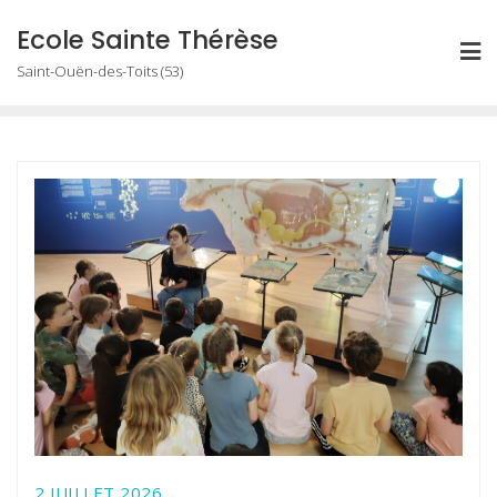
Skip
Ecole Sainte Thérèse
to
Saint-Ouën-des-Toits (53)
content
2 JUILLET 2026