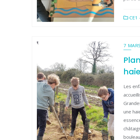
CE1 
7 MAR
Plan
hai
Les enf
accueill
Grandes
une hai
essence
châtaign
bouleau