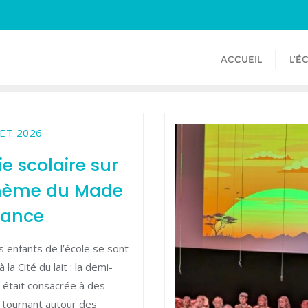
ACCUEIL
L’É
LET 2026
ie scolaire sur
thème du Made
rance
s enfants de l’école se sont
 la Cité du lait : la demi-
 était consacrée à des
s tournant autour des