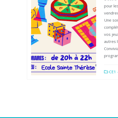
pour le
vendred
Une soi
complét
vos jeu
autres 
Convivi
progra
CE1 