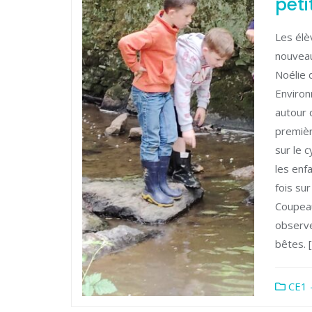
peti
Les élè
nouveau
Noélie
Environ
autour 
premièr
sur le c
les enf
fois sur
Coupeau
observe
bêtes. 
CE1 