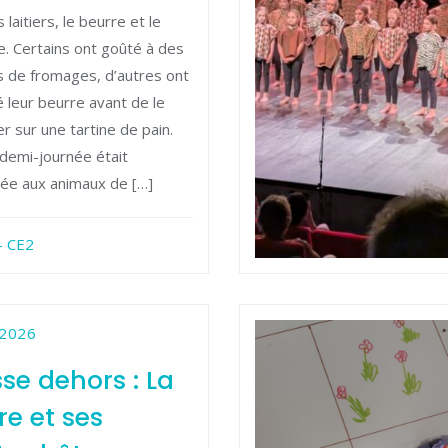
 laitiers, le beurre et le
. Certains ont goûté à des
s de fromages, d’autres ont
é leur beurre avant de le
r sur une tartine de pain.
 demi-journée était
ée aux animaux de […]
- CE2
 2026
se dehors : La
ère et ses