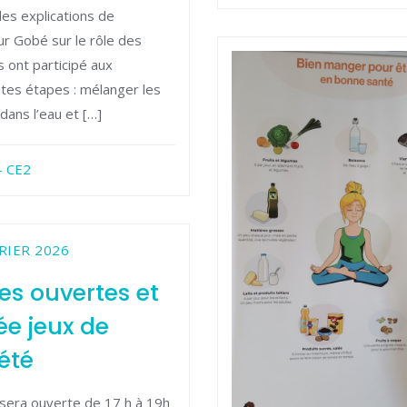
les explications de
r Gobé sur le rôle des
ls ont participé aux
ntes étapes : mélanger les
dans l’eau et […]
- CE2
RIER 2026
es ouvertes et
ée jeux de
été
 sera ouverte de 17 h à 19h