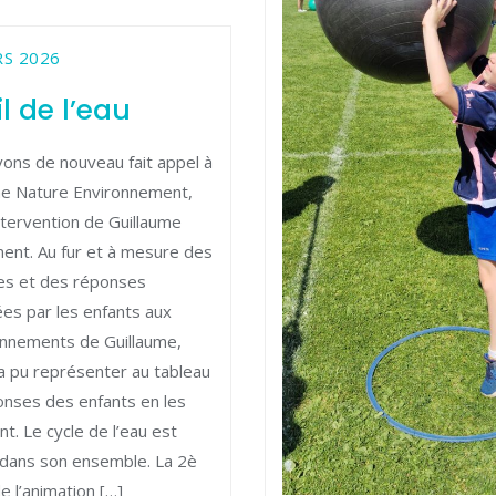
RS 2026
il de l’eau
ons de nouveau fait appel à
e Nature Environnement,
intervention de Guillaume
nt. Au fur et à mesure des
es et des réponses
es par les enfants aux
nnements de Guillaume,
i a pu représenter au tableau
onses des enfants en les
t. Le cycle de l’eau est
dans son ensemble. La 2è
e l’animation […]