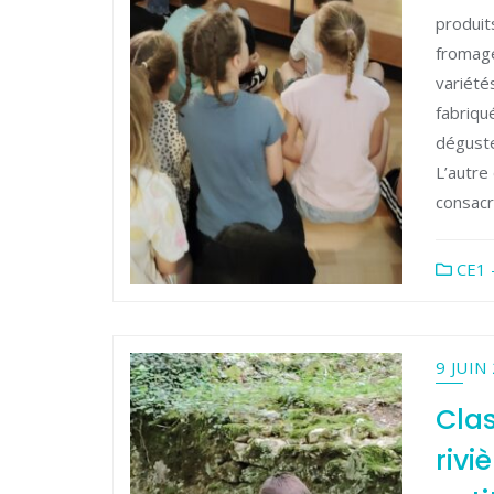
produits
fromage
variété
fabriqu
déguste
L’autre
consacr
CE1 
9 JUIN
Clas
rivi