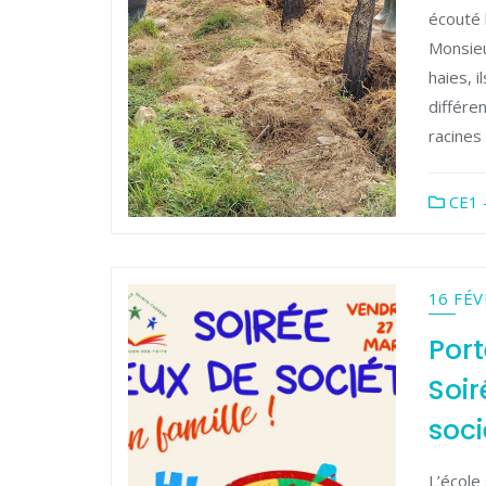
écouté 
Monsieu
haies, i
différe
racines 
CE1 
16 FÉV
Port
Soir
soci
L’école