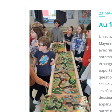
23 MA
Au f
Nous av
Mayenn
avec l’
notamme
échang
apporté
questio
celui-c
les rép
dessinan
apparu 
partie d