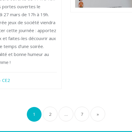
s portes ouvertes le
i 27 mars de 17h à 19h.
rée jeux de société viendra
er cette journée : apportez
x et faites-les découvrir aux
le temps d’une soirée.
alité et bonne humeur au
mme !
- CE2
Pagination
1
2
…
7
»
des