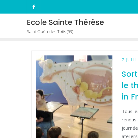
Skip
to
content
Ecole Sainte Thérèse
Saint-Ouën-des-Toits (53)
2 JUIL
Sort
le 
in F
Tous le
rendus à
journée
atelier