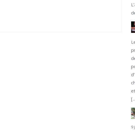
L
d
L
p
d
p
d
c
e
[
9 