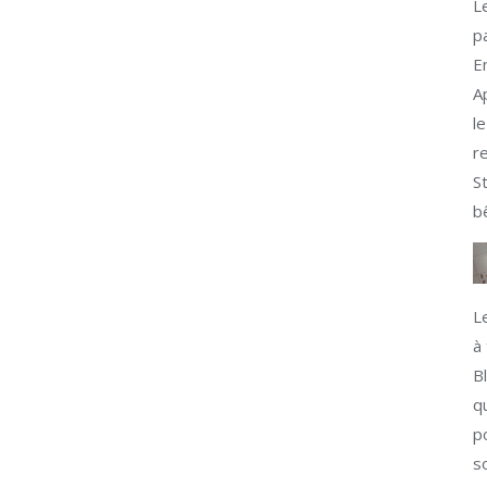
L
p
E
A
l
r
S
b
L
à
B
q
p
s