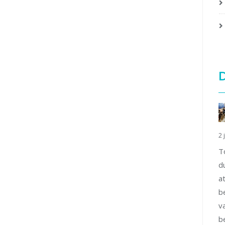
D
2 
T
d
a
b
v
b