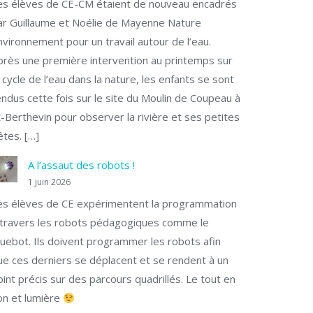
es élèves de CE-CM étaient de nouveau encadrés
ar Guillaume et Noélie de Mayenne Nature
nvironnement pour un travail autour de l’eau.
près une première intervention au printemps sur
e cycle de l’eau dans la nature, les enfants se sont
endus cette fois sur le site du Moulin de Coupeau à
t-Berthevin pour observer la rivière et ses petites
êtes. […]
A l’assaut des robots !
1 juin 2026
es élèves de CE expérimentent la programmation
 travers les robots pédagogiques comme le
luebot. Ils doivent programmer les robots afin
ue ces derniers se déplacent et se rendent à un
oint précis sur des parcours quadrillés. Le tout en
on et lumière