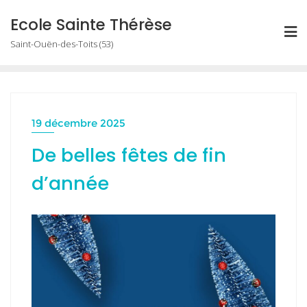
Skip
Ecole Sainte Thérèse
to
Saint-Ouën-des-Toits (53)
content
19 décembre 2025
De belles fêtes de fin
d’année